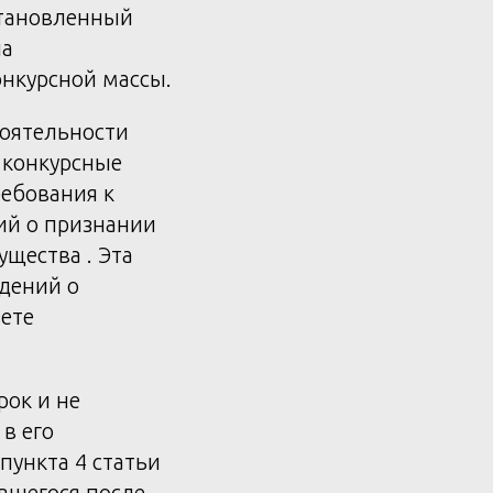
становленный
на
онкурсной массы.
тоятельности
 конкурсные
ебования к
ий о признании
щества . Эта
дений о
ете
рок и не
 в его
пункта 4 статьи
авшегося после