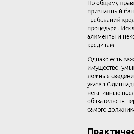
По общему прави
признанный бан
требований кред
процедуре . Ис
алименты и нек
кредитам.
Однако есть важ
имущество, умы
ложные сведения
указал Одиннад
негативные посл
обязательств п
самого должника
Практичес