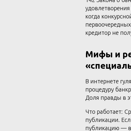
удовлетворения 
когда конкурсно
первоочередных
кредитор не пол
Мифы и ре
«специаль
В интернете гул
процедуру банкр
Доля правды в э
Что работает: С
публикации. Есл
публикацию — в