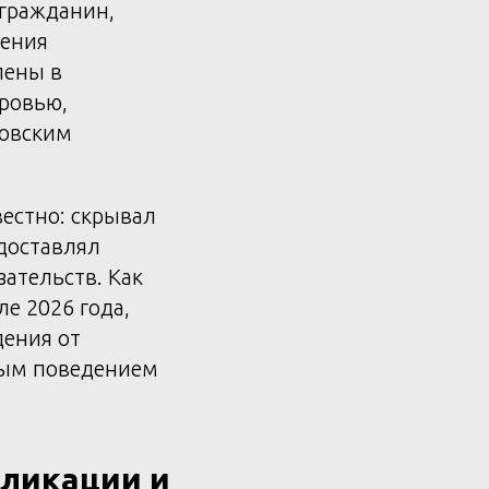
 гражданин,
нения
лены в
ровью,
ковским
естно: скрывал
доставлял
ательств. Как
е 2026 года,
дения от
ным поведением
бликации и