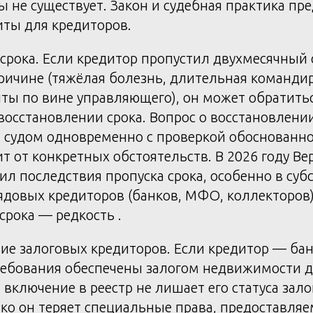
 не существует. Закон и судебная практика пр
ты для кредиторов.
срока. Если кредитор пропустил двухмесячный 
ичине (тяжёлая болезнь, длительная командир
ты по вине управляющего), он может обратиться
восстановлении срока. Вопрос о восстановлени
я судом одновременно с проверкой обоснованн
ит от конкретных обстоятельств. В 2026 году В
чил последствия пропуска срока, особенно в су
рядовых кредиторов (банков, МФО, коллекторов
срока — редкость .
ие залоговых кредиторов. Если кредитор — ба
требования обеспечены залогом недвижимости 
 включение в реестр не лишает его статуса зало
ко он теряет специальные права, предоставля