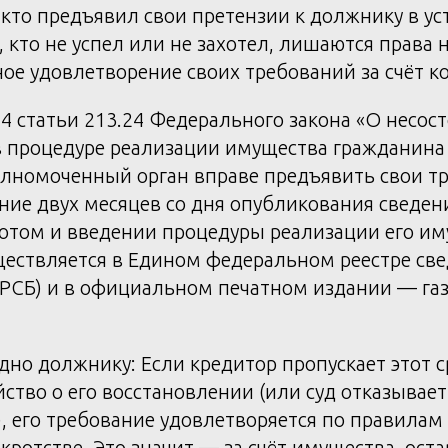
 кто предъявил свои претензии к должнику в у
, кто не успел или не захотел, лишаются права 
е удовлетворение своих требований за счёт к
 4 статьи 213.24 Федерального закона «О несос
 в процедуре реализации имущества гражданина
олномоченный орган вправе предъявить свои тр
ние двух месяцев со дня опубликования сведен
том и введении процедуры реализации его иму
ествляется в Едином федеральном реестре све
ФРСБ) и в официальном печатном издании — газ
дно должнику: Если кредитор пропускает этот с
ство о его восстановлении (или суд отказывает
, его требование удовлетворяется по правилам 
нкротстве. Это значит — за счёт имущества, ост