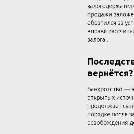
залогодержателя
продажи заложен
обратился за ус
вправе рассчиты
залога .
Последств
вернётся?
Банкротство — э
открытых источн
продолжает суще
порядке после з
освобождения д