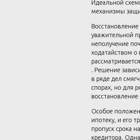
Идеальной схемы
механизмы защи
Восстановление 
уважительной пр
неполучение поч
ходатайством о 
рассматриваетс
. Решение завис
в ряде дел смяг
спорах, но для 
восстановление 
Особое положен
ипотеку, и его 
пропуск срока на
кредитора. Одна