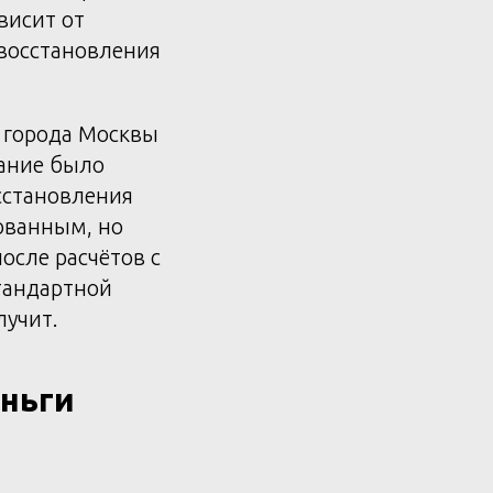
висит от
 восстановления
д города Москвы
вание было
сстановления
ованным, но
осле расчётов с
стандартной
лучит.
еньги