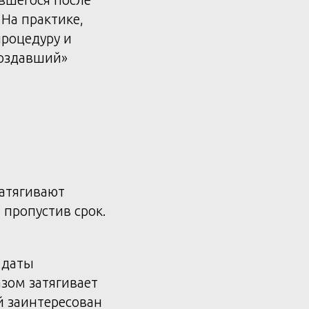
 На практике,
процедуру и
поздавший»
затягивают
 пропустив срок.
 даты
зом затягивает
 заинтересован