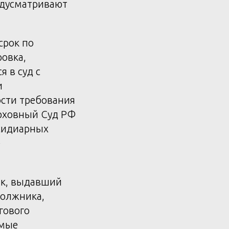
едусматривают
срок по
овка,
 в суд с
и
ости требования
ерховный Суд РФ
бсидиарных
)
нк, выдавший
должника,
гового
емые