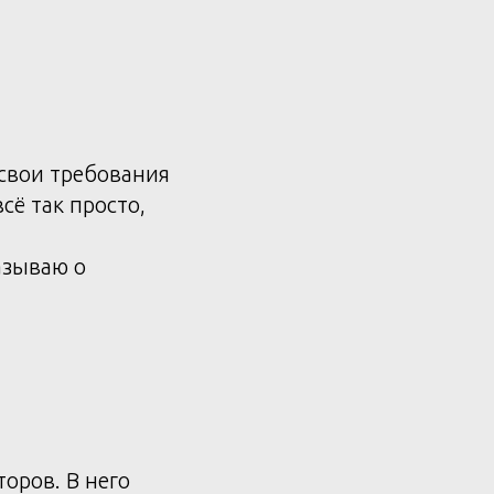
 свои требования
сё так просто,
азываю о
оров. В него