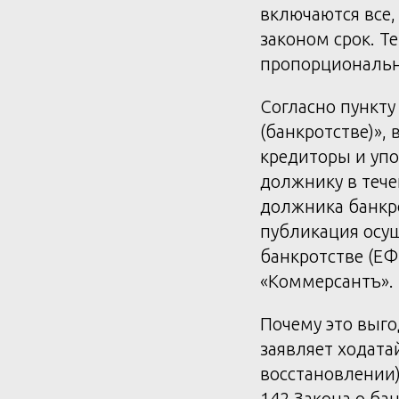
включаются все,
законом срок. Те
пропорционально
Согласно пункту
(банкротстве)»,
кредиторы и уп
должнику в тече
должника банкро
публикация осущ
банкротстве (Е
«Коммерсантъ».
Почему это выго
заявляет ходатай
восстановлении)
142 Закона о ба