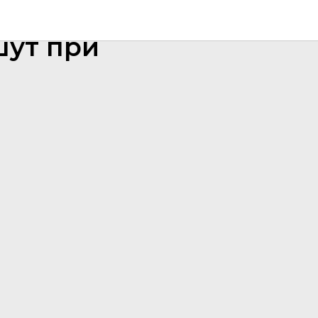
торов
шут при