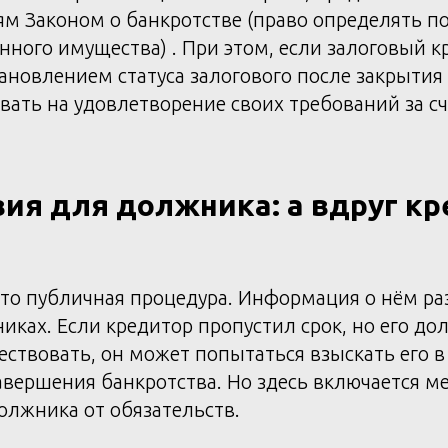
м Законом о банкротстве (право определять по
ного имущества) . При этом, если залоговый к
тановлением статуса залогового после закрытия 
вать на удовлетворение своих требований за с
ия для должника: а вдруг к
то публичная процедура. Информация о нём ра
иках. Если кредитор пропустил срок, но его д
ствовать, он может попытаться взыскать его 
авершения банкротства. Но здесь включается м
олжника от обязательств.