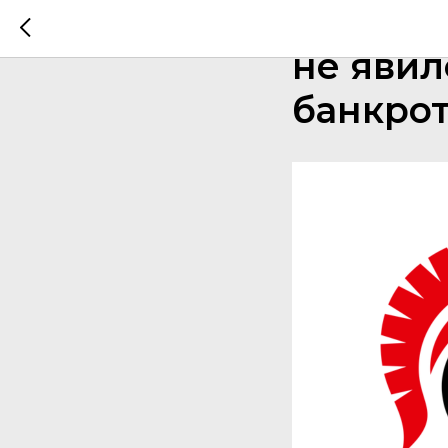
Что буд
не явил
банкрот