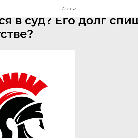
ет, если один из креди
Статьи
ся в суд? Его долг спи
стве?