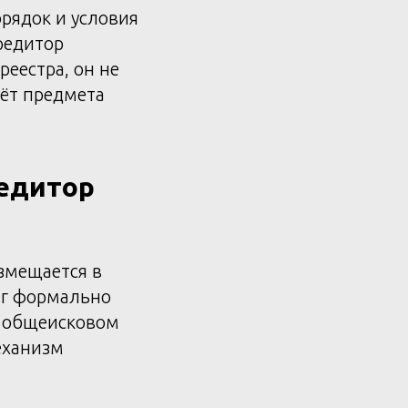
рядок и условия
редитор
реестра, он не
чёт предмета
редитор
змещается в
олг формально
в общеисковом
еханизм