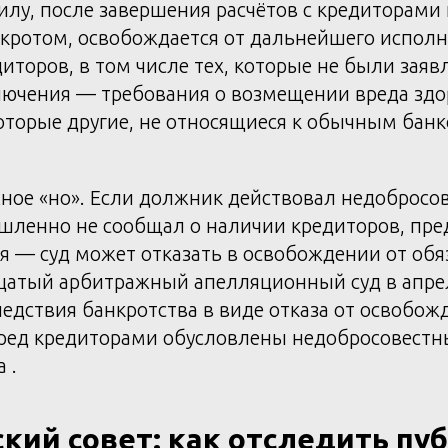
лу, после завершения расчётов с кредиторами
кротом, освобождается от дальнейшего испол
иторов, в том числе тех, которые не были заяв
ключения — требования о возмещении вреда здо
оторые другие, не относящиеся к обычным бан
ное «но». Если должник действовал недобросов
шленно не сообщал о наличии кредиторов, пре
 — суд может отказать в освобождении от обяз
цатый арбитражный апелляционный суд в апрел
едствия банкротства в виде отказа от освобож
еред кредиторами обусловлены недобросовест
 .
кий совет: как отследить пу