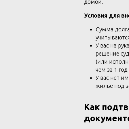
домой.
Условия для вн
Сумма долга
учитываются
У вас на ру
решение суд
(или исполн
чем за 1 го
У вас нет и
жильё под з
Как подтв
документ