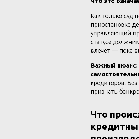
Что это означа
Как только суд 
приостановке де
управляющий пр
статусе должник
влечёт — пока в
Важный нюанс:
самостоятельн
кредиторов. Без
признать банкро
Что проис
кредитны
производ