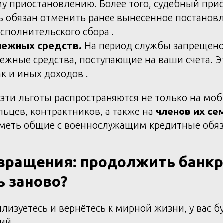
у приостановлению. Более того, судебный прис
 обязан отменить ранее вынесенное постановл
сполнительского сбора .
нежных средств.
На период службы запрещено
нежные средства, поступающие на ваши счета. Эт
ак и иных доходов .
эти льготы распространяются не только на мо
льцев, контрактников, а также на
членов их се
иметь общие с военнослужащим кредитные обяза
вращения: продолжить банкр
ь заново?
лизуетесь и вернётесь к мирной жизни, у вас б
ий.