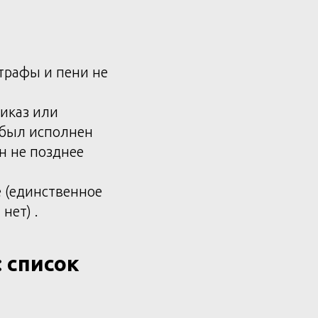
штрафы и пени не
риказ или
 был исполнен
н не позднее
е (единственное
нет) .
 список