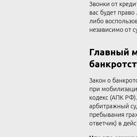
Звонки от креди
вас будет право
либо воспользо
независимо от с
Главный м
банкротс
Закон о банкрот
при мобилизации
кодекс (АПК РФ)
арбитражный с
пребывания граж
ответчик) в дей