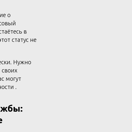
ие о
нсовый
таётесь в
тот статус не
ески. Нужно
 своих
ас могут
ости .
ужбы:
е