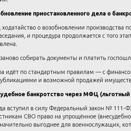
обновление приостановленного дела о банкр
д ходатайство о возобновлении производства по
заседания, и процедура продолжается с того эта
влена.
заново собирать документы и платить госпошл
а идёт по стандартным правилам — с финанс
убликациями и возможной продажей имуществ
судебное банкротство через МФЦ (льготный
ода вступил в силу Федеральный закон № 111-Ф
стникам СВО право на упрощённое (внесудебное
значительно выгоднее для военнослужащих, ко