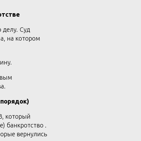
отстве
 делу. Суд
па, на котором
ину.
овым
а.
 порядок)
З, который
) банкротство .
торые вернулись