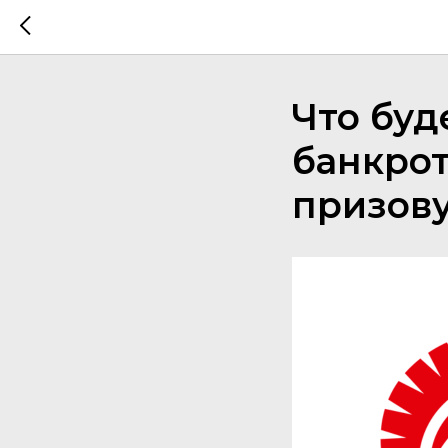
Что буд
банкрот
призову