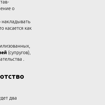
тав-
ение о
 накладывать
о касается как
билизованных,
мей
(супругов),
тельства .
отство
удет два