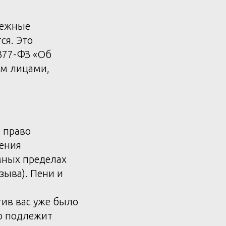
нежные
ся. Это
377-ФЗ «Об
ам лицами,
 право
нения
мных пределах
зыва). Пени и
ив вас уже было
о подлежит