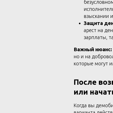
безусловном
исполнитель
взыскании и
Защита де
арест на де
зарплаты, т
Важный нюанс:
но и на доброво
которые могут 
После воз
или начат
Когда вы демоби
варианта действ