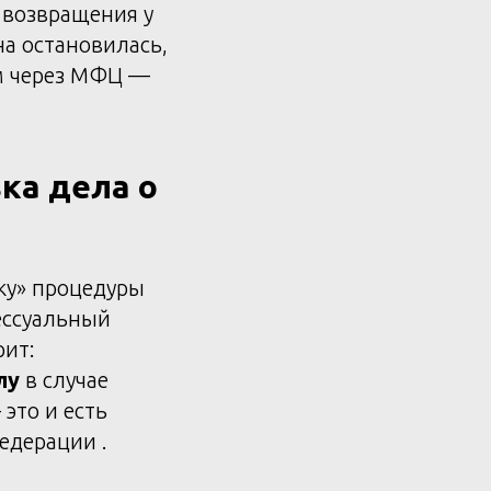
 возвращения у
на остановилась,
м через МФЦ —
ка дела о
зку» процедуры
ессуальный
рит:
лу
в случае
это и есть
едерации .