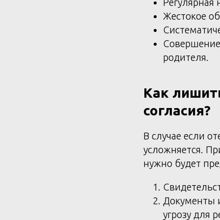
Регулярная 
Жестокое об
Систематиче
Совершение 
родителя.
Как лишить
согласия?
В случае если о
усложняется. Пр
нужно будет пре
Свидетельст
Документы 
угрозу для р