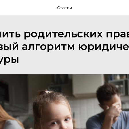
Статьи
ить родительских прав
вый алгоритм юридиче
уры