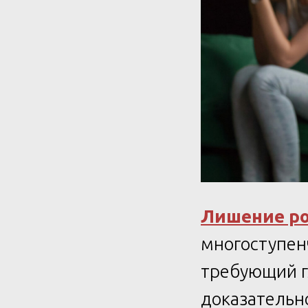
Лишение ро
многоступен
требующий г
доказательно