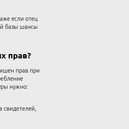
аже если отец
ой базы шансы
х прав?
лишен прав при
ребление
уры нужно:
а свидетелей,