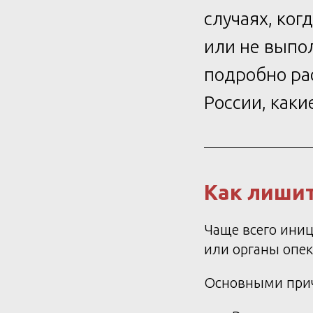
случаях, ког
или не выпол
подробно ра
России, как
Как лишит
Чаще всего ини
или органы опек
Основными прич