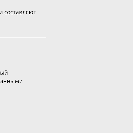
и составляют
рый
ованными