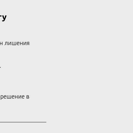
ту
ин лишения
.
 решение в