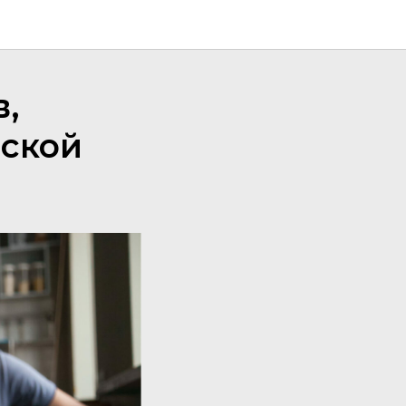
,
ской