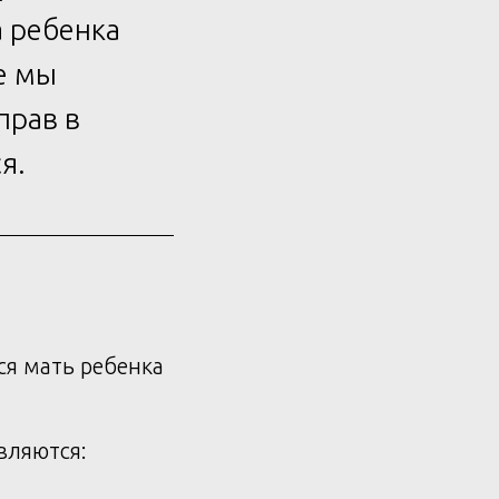
а ребенка
е мы
прав в
я.
ся мать ребенка
вляются: