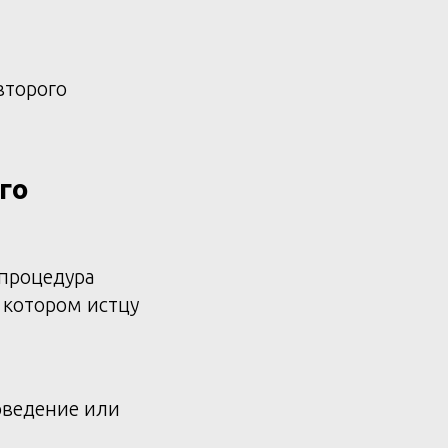
второго
го
 процедура
и котором истцу
оведение или