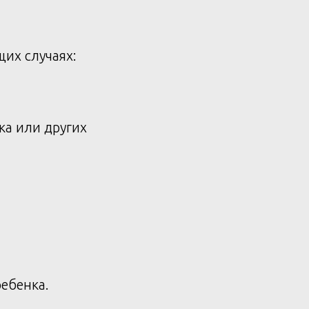
их случаях:
а или других
ебенка.