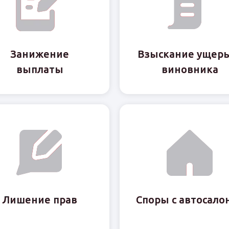
Занижение
Занижение
Взыскание ущерь
Взыскание ущерь
выплаты
выплаты
виновника
виновника
Лишение прав
Лишение прав
Споры с автосало
Споры с автосало