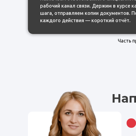
рабочий канал связи. Держим в курсе 
рабочий канал связи. Держим в курсе 
шага, отправляем копии документов. П
шага, отправляем копии документов. П
каждого действия — короткий отчёт.
каждого действия — короткий отчёт.
Часть 
Нап