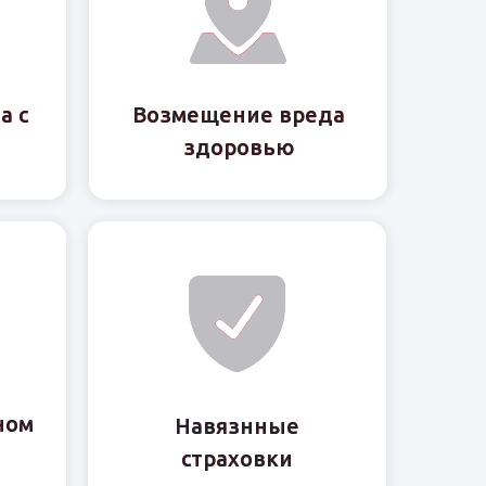
а с
а с
Возмещение вреда
Возмещение вреда
здоровью
здоровью
ном
ном
Навязнные
Навязнные
страховки
страховки