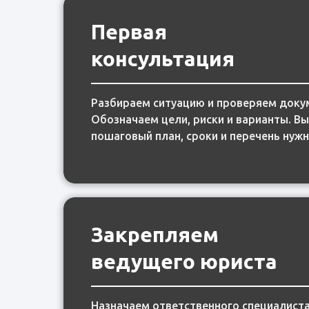
Первая
Первая
консультация
консультация
Разбираем ситуацию и проверяем доку
Разбираем ситуацию и проверяем доку
Обозначаем цели, риски и варианты. В
Обозначаем цели, риски и варианты. В
пошаговый план, сроки и перечень нужн
пошаговый план, сроки и перечень нужн
Закрепляем
Закрепляем
ведущего юриста
ведущего юриста
Назначаем ответственного специалиста
Назначаем ответственного специалиста