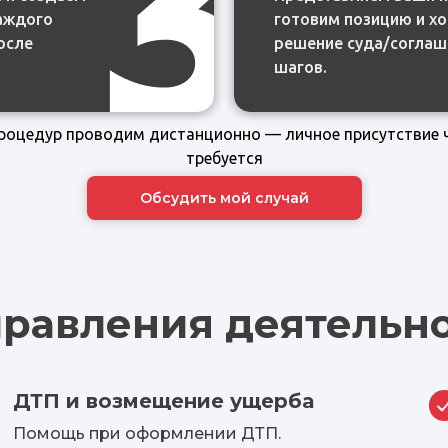
каждого
каждого
готовим позицию и х
готовим позицию и х
осле
осле
решение суда/соглаш
решение суда/соглаш
шагов.
шагов.
процедур проводим дистанционно — личное присутствие 
требуется
Обсудить мой случай
равления деятельн
ДТП и возмещение ущерба
Помощь при оформлении ДТП.