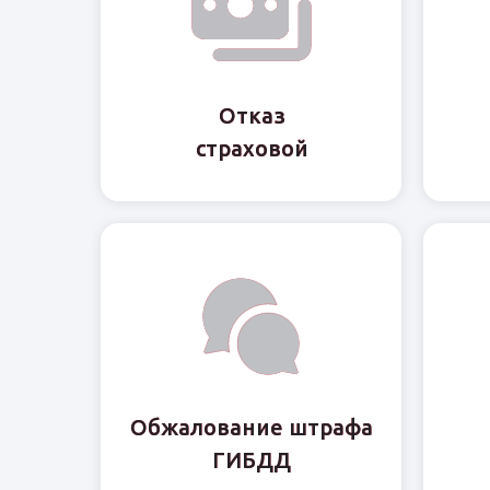
Отказ
Отказ
страховой
страховой
Обжалование штрафа
Обжалование штрафа
ГИБДД
ГИБДД