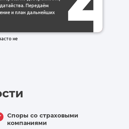
одатайства. Передаём
одатайства. Передаём
ение и план дальнейших
ение и план дальнейших
часто не
ости
Споры со страховыми
компаниями