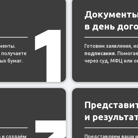
Документ
Документ
в день дог
в день дог
менты.
менты.
Готовим заявления, и
Готовим заявления, и
ы получаете
ы получаете
подписания
подписания
. Помога
. Помога
ых бумаг.
ых бумаг.
через суд, МФЦ или о
через суд, МФЦ или о
Представи
Представи
и результа
и результа
 и создаём
 и создаём
Представляем ваши и
Представляем ваши и